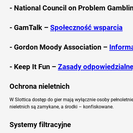
- National Council on Problem Gambli
- GamTalk –
Społeczność wsparcia
- Gordon Moody Association –
Informa
- Keep It Fun –
Zasady odpowiedzialne
Ochrona nieletnich
W Slottica dostęp do gier mają wyłącznie osoby pełnoletn
nieletnich są zamykane, a środki – konfiskowane.
Systemy filtracyjne