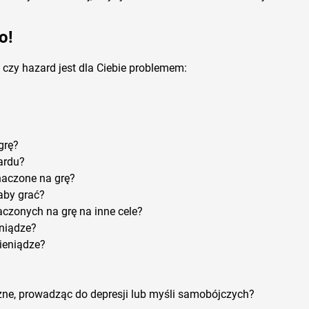
o!
czy hazard jest dla Ciebie problemem:
grę?
ardu?
naczone na grę?
aby grać?
czonych na grę na inne cele?
eniądze?
ieniądze?
?
ne, prowadząc do depresji lub myśli samobójczych?