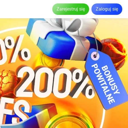
Zarejestruj się
Zaloguj się