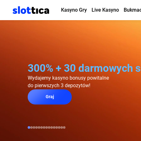
Kasyno Gry
Live Kasyno
Bukmac
300% + 30 darmowych 
Wydajemy kasyno bonusy powitalne
do pierwszych 3 depozytów!
Graj