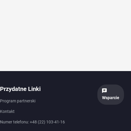
Przydatne Linki
Wsparcie
Program partnerski
Kontakt
Numer telefonu: +48 (22) 103-41-16