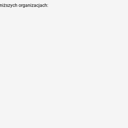
niższych organizacjach: